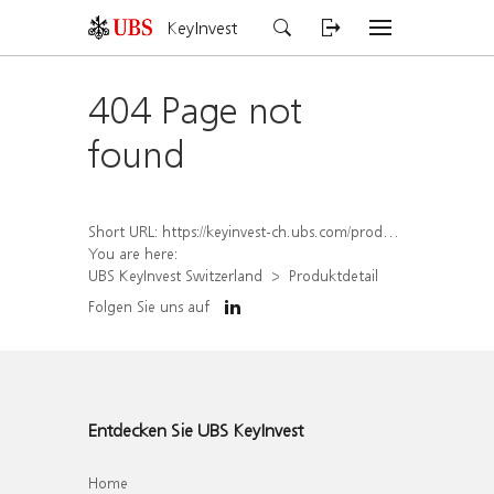
KeyInvest
404 Page not
found
Short URL:
https://keyinvest-ch.ubs.com/produkt/detail/index/isin/CH1582452046
You are here:
UBS KeyInvest Switzerland
Produktdetail
Folgen Sie uns auf
Entdecken Sie UBS KeyInvest
Home