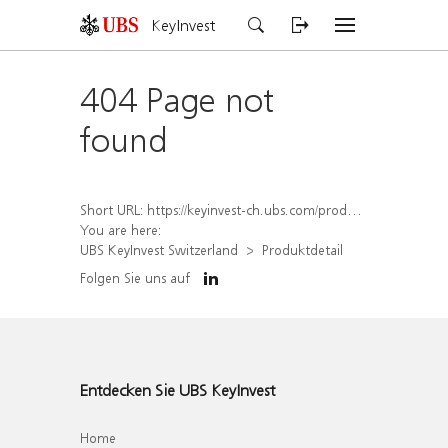
KeyInvest
404 Page not
found
Short URL:
https://keyinvest-ch.ubs.com/produkt/detail/index/isin/CH1582452418
You are here:
UBS KeyInvest Switzerland
Produktdetail
Folgen Sie uns auf
Entdecken Sie UBS KeyInvest
Home