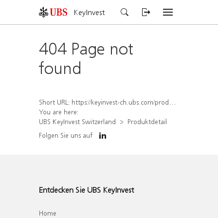
KeyInvest
404 Page not
found
Short URL:
https://keyinvest-ch.ubs.com/produkt/detail/index/isin/CH1582452624
You are here:
UBS KeyInvest Switzerland
Produktdetail
Folgen Sie uns auf
Entdecken Sie UBS KeyInvest
Home