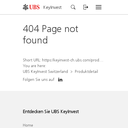
KeyInvest
404 Page not
found
Short URL:
https://keyinvest-ch.ubs.com/produkt/detail/index/isin/CH1582452772
You are here:
UBS KeyInvest Switzerland
Produktdetail
Folgen Sie uns auf
Entdecken Sie UBS KeyInvest
Home