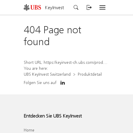
KeyInvest
404 Page not
found
Short URL:
https://keyinvest-ch.ubs.com/produkt/detail/index/isin/CH1582452798
You are here:
UBS KeyInvest Switzerland
Produktdetail
Folgen Sie uns auf
Entdecken Sie UBS KeyInvest
Home