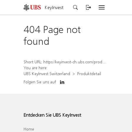
KeyInvest
404 Page not
found
Short URL:
https://keyinvest-ch.ubs.com/produkt/detail/index/isin/CH1582453168
You are here:
UBS KeyInvest Switzerland
Produktdetail
Folgen Sie uns auf
Entdecken Sie UBS KeyInvest
Home