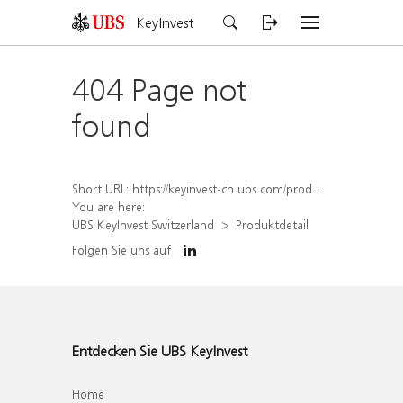
KeyInvest
404 Page not
found
Short URL:
https://keyinvest-ch.ubs.com/produkt/detail/index/isin/CH1582453267
You are here:
UBS KeyInvest Switzerland
Produktdetail
Folgen Sie uns auf
Entdecken Sie UBS KeyInvest
Home