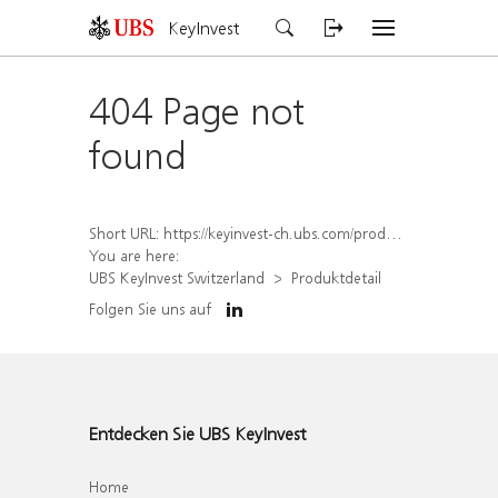
KeyInvest
404 Page not
found
Short URL:
https://keyinvest-ch.ubs.com/produkt/detail/index/isin/CH1582453283
You are here:
UBS KeyInvest Switzerland
Produktdetail
Folgen Sie uns auf
Entdecken Sie UBS KeyInvest
Home