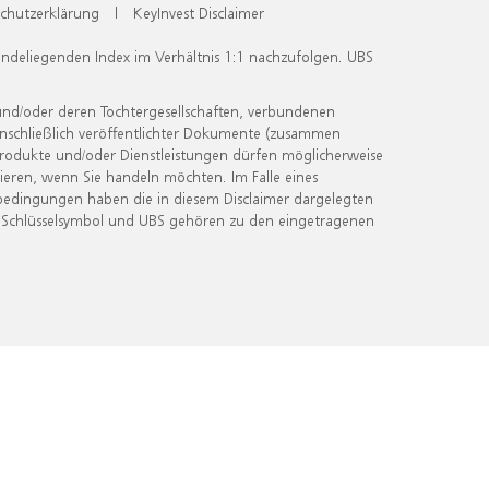
chutzerklärung
|
KeyInvest Disclaimer
undeliegenden Index im Verhältnis 1:1 nachzufolgen. UBS
und/oder deren Tochtergesellschaften, verbundenen
inschließlich veröffentlichter Dokumente (zusammen
 Produkte und/oder Dienstleistungen dürfen möglicherweise
ieren, wenn Sie handeln möchten. Im Falle eines
bedingungen haben die in diesem Disclaimer dargelegten
 Schlüsselsymbol und UBS gehören zu den eingetragenen