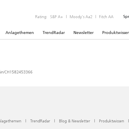
Rating:
S&P A+
|
Moody’s Aa2
|
Fitch AA
Sp
Anlagethemen
TrendRadar
Newsletter
Produktwisse
x/isin/CH1582453366
lagethemen
|
TrendRadar
|
Blog & Newsletter
|
Produktwissen
|