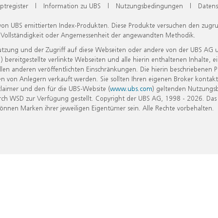
ptregister
|
Information zu UBS
|
Nutzungsbedingungen
|
Datens
 von UBS emittierten Index-Produkten. Diese Produkte versuchen den zugr
, Vollständigkeit oder Angemessenheit der angewandten Methodik.
Nutzung und der Zugriff auf diese Webseiten oder andere von der UBS AG 
eitgestellte verlinkte Webseiten und alle hierin enthaltenen Inhalte, e
allen anderen veröffentlichten Einschränkungen. Die hierin beschriebenen
n von Anlegern verkauft werden. Sie sollten Ihren eigenen Broker kontakt
laimer und den für die UBS-Website (
www.ubs.com
) geltenden Nutzungs
h WSD zur Verfügung gestellt. Copyright der UBS AG, 1998 - 2026. Das
nen Marken ihrer jeweiligen Eigentümer sein. Alle Rechte vorbehalten.