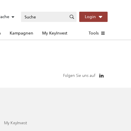
rache
Login
n
Kampagnen
My KeyInvest
Tools
Folgen Sie uns auf
My KeyInvest