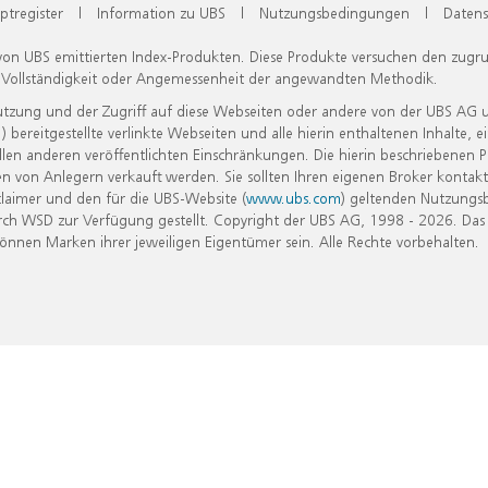
ptregister
|
Information zu UBS
|
Nutzungsbedingungen
|
Datens
 von UBS emittierten Index-Produkten. Diese Produkte versuchen den zugr
, Vollständigkeit oder Angemessenheit der angewandten Methodik.
Nutzung und der Zugriff auf diese Webseiten oder andere von der UBS AG 
eitgestellte verlinkte Webseiten und alle hierin enthaltenen Inhalte, e
allen anderen veröffentlichten Einschränkungen. Die hierin beschriebenen
n von Anlegern verkauft werden. Sie sollten Ihren eigenen Broker kontakt
laimer und den für die UBS-Website (
www.ubs.com
) geltenden Nutzungs
h WSD zur Verfügung gestellt. Copyright der UBS AG, 1998 - 2026. Das
nen Marken ihrer jeweiligen Eigentümer sein. Alle Rechte vorbehalten.