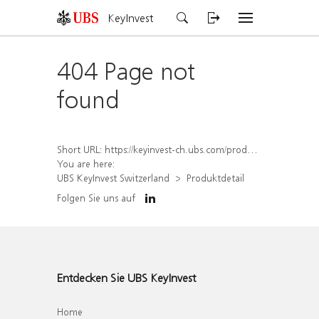
KeyInvest
404 Page not
found
Short URL:
https://keyinvest-ch.ubs.com/produkt/detail/index/isin/CH1582453895
You are here:
UBS KeyInvest Switzerland
Produktdetail
Folgen Sie uns auf
Entdecken Sie UBS KeyInvest
Home