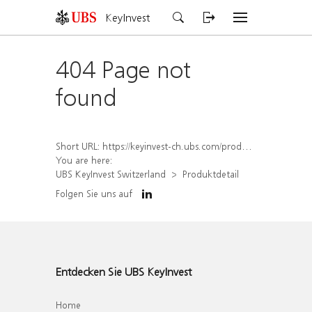
KeyInvest
404 Page not
found
Short URL:
https://keyinvest-ch.ubs.com/produkt/detail/index/isin/CH1582454018
You are here:
UBS KeyInvest Switzerland
Produktdetail
Folgen Sie uns auf
Entdecken Sie UBS KeyInvest
Home