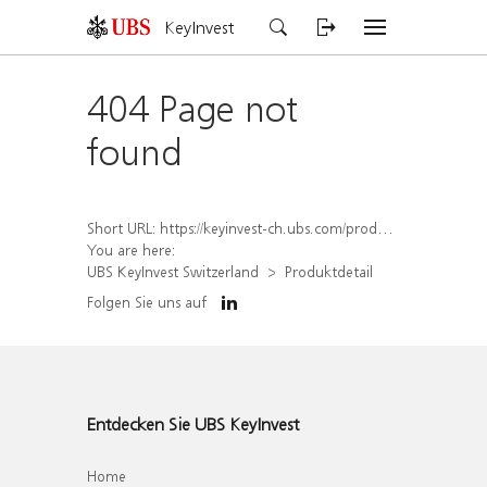
KeyInvest
404 Page not
found
Short URL:
https://keyinvest-ch.ubs.com/produkt/detail/index/isin/CH1582454067
You are here:
UBS KeyInvest Switzerland
Produktdetail
Folgen Sie uns auf
Entdecken Sie UBS KeyInvest
Home