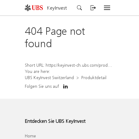
KeyInvest
404 Page not
found
Short URL:
https://keyinvest-ch.ubs.com/produkt/detail/index/isin/CH1582454141
You are here:
UBS KeyInvest Switzerland
Produktdetail
Folgen Sie uns auf
Entdecken Sie UBS KeyInvest
Home