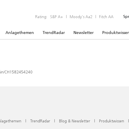
Rating:
S&P A+
|
Moody’s Aa2
|
Fitch AA
Sp
Anlagethemen
TrendRadar
Newsletter
Produktwisse
x/isin/CH1582454240
lagethemen
|
TrendRadar
|
Blog & Newsletter
|
Produktwissen
|