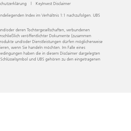
chutzerklärung
|
KeyInvest Disclaimer
undeliegenden Index im Verhältnis 1:1 nachzufolgen. UBS
und/oder deren Tochtergesellschaften, verbundenen
inschließlich veröffentlichter Dokumente (zusammen
 Produkte und/oder Dienstleistungen dürfen möglicherweise
ieren, wenn Sie handeln möchten. Im Falle eines
bedingungen haben die in diesem Disclaimer dargelegten
 Schlüsselsymbol und UBS gehören zu den eingetragenen