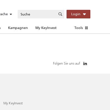
rache
Login
n
Kampagnen
My KeyInvest
Tools
Folgen Sie uns auf
My KeyInvest