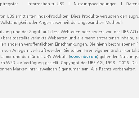
ptregister
|
Information zu UBS
|
Nutzungsbedingungen
|
Datens
 von UBS emittierten Index-Produkten. Diese Produkte versuchen den zugr
, Vollständigkeit oder Angemessenheit der angewandten Methodik.
Nutzung und der Zugriff auf diese Webseiten oder andere von der UBS AG 
eitgestellte verlinkte Webseiten und alle hierin enthaltenen Inhalte, e
allen anderen veröffentlichten Einschränkungen. Die hierin beschriebenen
n von Anlegern verkauft werden. Sie sollten Ihren eigenen Broker kontakt
laimer und den für die UBS-Website (
www.ubs.com
) geltenden Nutzungs
h WSD zur Verfügung gestellt. Copyright der UBS AG, 1998 - 2026. Das
nen Marken ihrer jeweiligen Eigentümer sein. Alle Rechte vorbehalten.