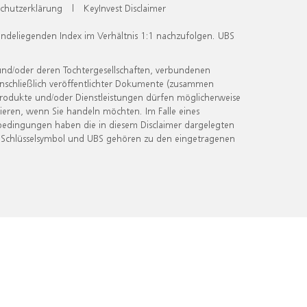
chutzerklärung
|
KeyInvest Disclaimer
undeliegenden Index im Verhältnis 1:1 nachzufolgen. UBS
und/oder deren Tochtergesellschaften, verbundenen
inschließlich veröffentlichter Dokumente (zusammen
 Produkte und/oder Dienstleistungen dürfen möglicherweise
ieren, wenn Sie handeln möchten. Im Falle eines
bedingungen haben die in diesem Disclaimer dargelegten
 Schlüsselsymbol und UBS gehören zu den eingetragenen