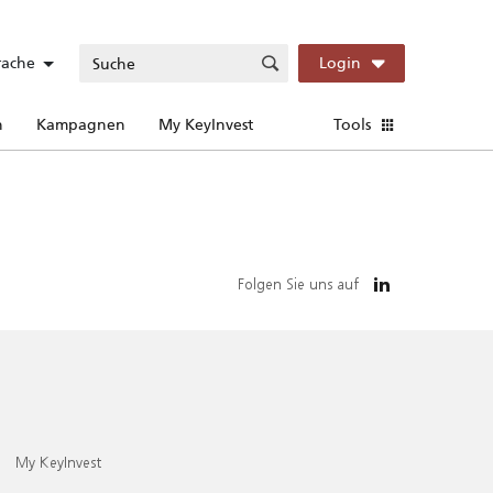
rache
Login
n
Kampagnen
My KeyInvest
Tools
Folgen Sie uns auf
My KeyInvest