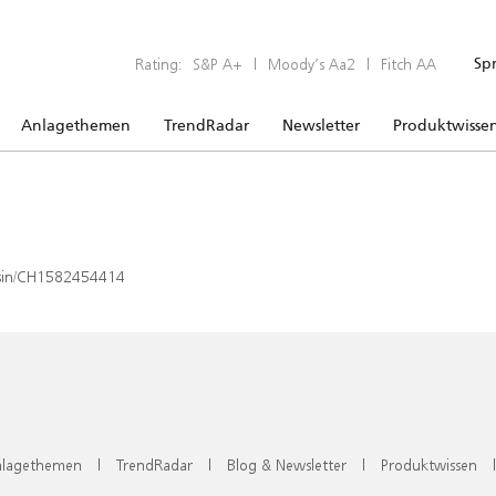
Rating:
S&P A+
|
Moody’s Aa2
|
Fitch AA
Sp
Anlagethemen
TrendRadar
Newsletter
Produktwisse
x/isin/CH1582454414
lagethemen
|
TrendRadar
|
Blog & Newsletter
|
Produktwissen
|