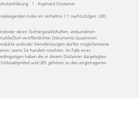
chutzerklärung
|
KeyInvest Disclaimer
undeliegenden Index im Verhältnis 1:1 nachzufolgen. UBS
und/oder deren Tochtergesellschaften, verbundenen
inschließlich veröffentlichter Dokumente (zusammen
 Produkte und/oder Dienstleistungen dürfen möglicherweise
ieren, wenn Sie handeln möchten. Im Falle eines
bedingungen haben die in diesem Disclaimer dargelegten
 Schlüsselsymbol und UBS gehören zu den eingetragenen