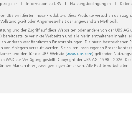
ptregister
|
Information zu UBS
|
Nutzungsbedingungen
|
Datens
 von UBS emittierten Index-Produkten. Diese Produkte versuchen den zugr
, Vollständigkeit oder Angemessenheit der angewandten Methodik.
Nutzung und der Zugriff auf diese Webseiten oder andere von der UBS AG 
eitgestellte verlinkte Webseiten und alle hierin enthaltenen Inhalte, e
allen anderen veröffentlichten Einschränkungen. Die hierin beschriebenen
n von Anlegern verkauft werden. Sie sollten Ihren eigenen Broker kontakt
laimer und den für die UBS-Website (
www.ubs.com
) geltenden Nutzungs
h WSD zur Verfügung gestellt. Copyright der UBS AG, 1998 - 2026. Das
nen Marken ihrer jeweiligen Eigentümer sein. Alle Rechte vorbehalten.