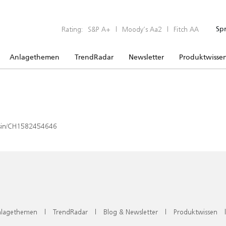
Rating:
S&P A+
|
Moody’s Aa2
|
Fitch AA
Sp
Anlagethemen
TrendRadar
Newsletter
Produktwisse
x/isin/CH1582454646
lagethemen
|
TrendRadar
|
Blog & Newsletter
|
Produktwissen
|