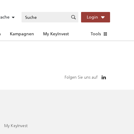
rache
Login
n
Kampagnen
My KeyInvest
Tools
Folgen Sie uns auf
My KeyInvest