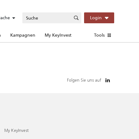
rache
Login
n
Kampagnen
My KeyInvest
Tools
Folgen Sie uns auf
My KeyInvest