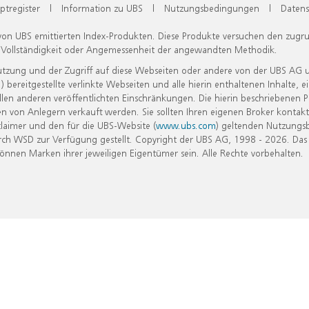
ptregister
|
Information zu UBS
|
Nutzungsbedingungen
|
Datens
 von UBS emittierten Index-Produkten. Diese Produkte versuchen den zugr
, Vollständigkeit oder Angemessenheit der angewandten Methodik.
Nutzung und der Zugriff auf diese Webseiten oder andere von der UBS AG 
eitgestellte verlinkte Webseiten und alle hierin enthaltenen Inhalte, e
allen anderen veröffentlichten Einschränkungen. Die hierin beschriebenen
n von Anlegern verkauft werden. Sie sollten Ihren eigenen Broker kontakt
laimer und den für die UBS-Website (
www.ubs.com
) geltenden Nutzungs
h WSD zur Verfügung gestellt. Copyright der UBS AG, 1998 - 2026. Das
nen Marken ihrer jeweiligen Eigentümer sein. Alle Rechte vorbehalten.