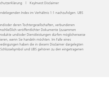
chutzerklärung
|
KeyInvest Disclaimer
undeliegenden Index im Verhältnis 1:1 nachzufolgen. UBS
und/oder deren Tochtergesellschaften, verbundenen
inschließlich veröffentlichter Dokumente (zusammen
 Produkte und/oder Dienstleistungen dürfen möglicherweise
ieren, wenn Sie handeln möchten. Im Falle eines
bedingungen haben die in diesem Disclaimer dargelegten
 Schlüsselsymbol und UBS gehören zu den eingetragenen