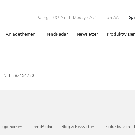
Rating:
S&P A+
|
Moody’s Aa2
|
Fitch AA
Sp
Anlagethemen
TrendRadar
Newsletter
Produktwisse
x/isin/CH1582454760
lagethemen
|
TrendRadar
|
Blog & Newsletter
|
Produktwissen
|