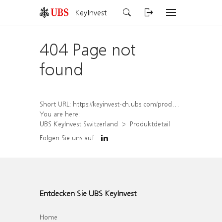
KeyInvest
404 Page not
found
Short URL:
https://keyinvest-ch.ubs.com/produkt/detail/index/isin/CH1582454927
You are here:
UBS KeyInvest Switzerland
Produktdetail
Folgen Sie uns auf
Entdecken Sie UBS KeyInvest
Home