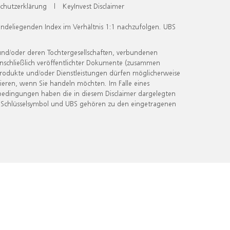
chutzerklärung
|
KeyInvest Disclaimer
undeliegenden Index im Verhältnis 1:1 nachzufolgen. UBS
und/oder deren Tochtergesellschaften, verbundenen
inschließlich veröffentlichter Dokumente (zusammen
 Produkte und/oder Dienstleistungen dürfen möglicherweise
ieren, wenn Sie handeln möchten. Im Falle eines
bedingungen haben die in diesem Disclaimer dargelegten
 Schlüsselsymbol und UBS gehören zu den eingetragenen