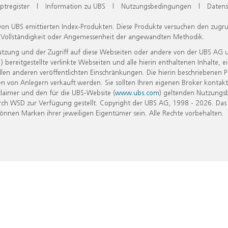
ptregister
|
Information zu UBS
|
Nutzungsbedingungen
|
Datens
 von UBS emittierten Index-Produkten. Diese Produkte versuchen den zugr
, Vollständigkeit oder Angemessenheit der angewandten Methodik.
Nutzung und der Zugriff auf diese Webseiten oder andere von der UBS AG 
eitgestellte verlinkte Webseiten und alle hierin enthaltenen Inhalte, e
allen anderen veröffentlichten Einschränkungen. Die hierin beschriebenen
n von Anlegern verkauft werden. Sie sollten Ihren eigenen Broker kontakt
laimer und den für die UBS-Website (
www.ubs.com
) geltenden Nutzungs
h WSD zur Verfügung gestellt. Copyright der UBS AG, 1998 - 2026. Das
nen Marken ihrer jeweiligen Eigentümer sein. Alle Rechte vorbehalten.