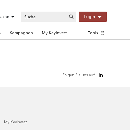
rache
Login
n
Kampagnen
My KeyInvest
Tools
Folgen Sie uns auf
My KeyInvest