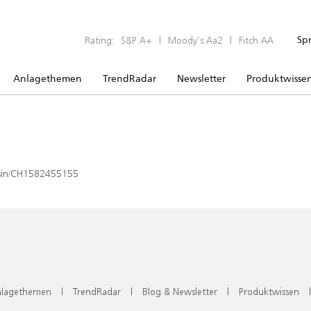
Rating:
S&P A+
|
Moody’s Aa2
|
Fitch AA
Sp
Anlagethemen
TrendRadar
Newsletter
Produktwisse
x/isin/CH1582455155
lagethemen
|
TrendRadar
|
Blog & Newsletter
|
Produktwissen
|