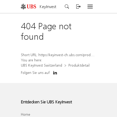
KeyInvest
404 Page not
found
Short URL:
https://keyinvest-ch.ubs.com/produkt/detail/index/isin/CH1582455312
You are here:
UBS KeyInvest Switzerland
Produktdetail
Folgen Sie uns auf
Entdecken Sie UBS KeyInvest
Home