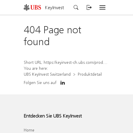
KeyInvest
404 Page not
found
Short URL:
https://keyinvest-ch.ubs.com/produkt/detail/index/isin/CH1582455510
You are here:
UBS KeyInvest Switzerland
Produktdetail
Folgen Sie uns auf
Entdecken Sie UBS KeyInvest
Home