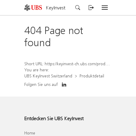
KeyInvest
404 Page not
found
Short URL:
https://keyinvest-ch.ubs.com/produkt/detail/index/isin/CH1582592270
You are here:
UBS KeyInvest Switzerland
Produktdetail
Folgen Sie uns auf
Entdecken Sie UBS KeyInvest
Home