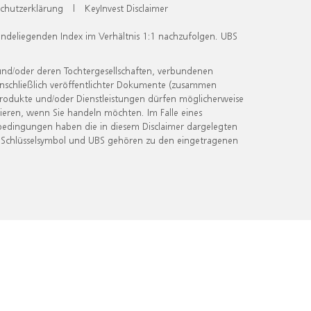
chutzerklärung
|
KeyInvest Disclaimer
undeliegenden Index im Verhältnis 1:1 nachzufolgen. UBS
und/oder deren Tochtergesellschaften, verbundenen
inschließlich veröffentlichter Dokumente (zusammen
 Produkte und/oder Dienstleistungen dürfen möglicherweise
ieren, wenn Sie handeln möchten. Im Falle eines
bedingungen haben die in diesem Disclaimer dargelegten
 Schlüsselsymbol und UBS gehören zu den eingetragenen