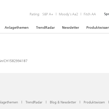
Rating:
S&P A+
|
Moody’s Aa2
|
Fitch AA
Sp
Anlagethemen
TrendRadar
Newsletter
Produktwisse
x/isin/CH1582994187
lagethemen
|
TrendRadar
|
Blog & Newsletter
|
Produktwissen
|