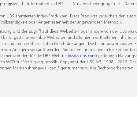
ptregister
|
Information zu UBS
|
Nutzungsbedingungen
|
Datens
 von UBS emittierten Index-Produkten. Diese Produkte versuchen den zugr
, Vollständigkeit oder Angemessenheit der angewandten Methodik.
Nutzung und der Zugriff auf diese Webseiten oder andere von der UBS AG 
eitgestellte verlinkte Webseiten und alle hierin enthaltenen Inhalte, e
allen anderen veröffentlichten Einschränkungen. Die hierin beschriebenen
n von Anlegern verkauft werden. Sie sollten Ihren eigenen Broker kontakt
laimer und den für die UBS-Website (
www.ubs.com
) geltenden Nutzungs
h WSD zur Verfügung gestellt. Copyright der UBS AG, 1998 - 2026. Das
nen Marken ihrer jeweiligen Eigentümer sein. Alle Rechte vorbehalten.