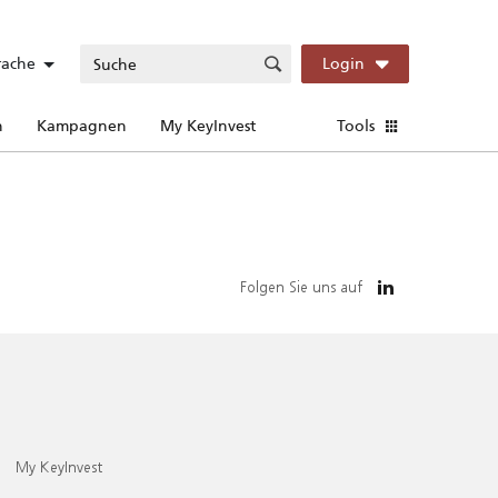
rache
Login
n
Kampagnen
My KeyInvest
Tools
Folgen Sie uns auf
My KeyInvest