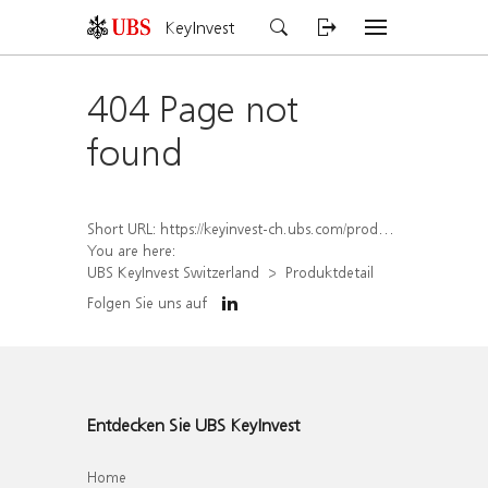
KeyInvest
404 Page not
found
Short URL:
https://keyinvest-ch.ubs.com/produkt/detail/index/isin/CH1582998576
You are here:
UBS KeyInvest Switzerland
Produktdetail
Folgen Sie uns auf
Entdecken Sie UBS KeyInvest
Home