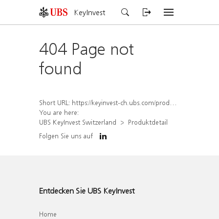
KeyInvest
404 Page not
found
Short URL:
https://keyinvest-ch.ubs.com/produkt/detail/index/isin/CH1584631670
You are here:
UBS KeyInvest Switzerland
Produktdetail
Folgen Sie uns auf
Entdecken Sie UBS KeyInvest
Home