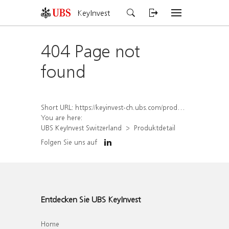
KeyInvest
404 Page not
found
Short URL:
https://keyinvest-ch.ubs.com/produkt/detail/index/isin/CH1584631837
You are here:
UBS KeyInvest Switzerland
Produktdetail
Folgen Sie uns auf
Entdecken Sie UBS KeyInvest
Home