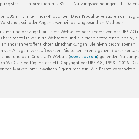
ptregister
|
Information zu UBS
|
Nutzungsbedingungen
|
Datens
 von UBS emittierten Index-Produkten. Diese Produkte versuchen den zugr
, Vollständigkeit oder Angemessenheit der angewandten Methodik.
Nutzung und der Zugriff auf diese Webseiten oder andere von der UBS AG 
eitgestellte verlinkte Webseiten und alle hierin enthaltenen Inhalte, e
allen anderen veröffentlichten Einschränkungen. Die hierin beschriebenen
n von Anlegern verkauft werden. Sie sollten Ihren eigenen Broker kontakt
laimer und den für die UBS-Website (
www.ubs.com
) geltenden Nutzungs
h WSD zur Verfügung gestellt. Copyright der UBS AG, 1998 - 2026. Das
nen Marken ihrer jeweiligen Eigentümer sein. Alle Rechte vorbehalten.