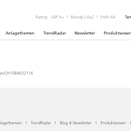
Rating:
S&P A+
|
Moody’s Aa2
|
Fitch AA
Sp
Anlagethemen
TrendRadar
Newsletter
Produktwisse
x/isin/CH1584632116
lagethemen
|
TrendRadar
|
Blog & Newsletter
|
Produktwissen
|