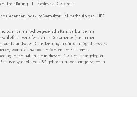
chutzerklärung
|
KeyInvest Disclaimer
undeliegenden Index im Verhältnis 1:1 nachzufolgen. UBS
und/oder deren Tochtergesellschaften, verbundenen
inschließlich veröffentlichter Dokumente (zusammen
 Produkte und/oder Dienstleistungen dürfen möglicherweise
ieren, wenn Sie handeln möchten. Im Falle eines
bedingungen haben die in diesem Disclaimer dargelegten
 Schlüsselsymbol und UBS gehören zu den eingetragenen