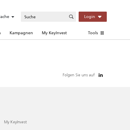
rache
Login
n
Kampagnen
My KeyInvest
Tools
Folgen Sie uns auf
My KeyInvest