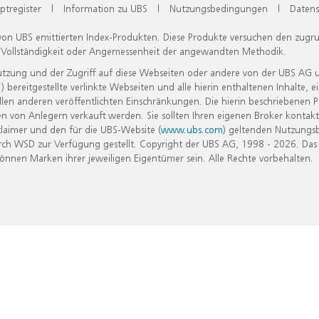
ptregister
|
Information zu UBS
|
Nutzungsbedingungen
|
Datens
 von UBS emittierten Index-Produkten. Diese Produkte versuchen den zugr
, Vollständigkeit oder Angemessenheit der angewandten Methodik.
Nutzung und der Zugriff auf diese Webseiten oder andere von der UBS AG 
eitgestellte verlinkte Webseiten und alle hierin enthaltenen Inhalte, e
allen anderen veröffentlichten Einschränkungen. Die hierin beschriebenen
n von Anlegern verkauft werden. Sie sollten Ihren eigenen Broker kontakt
laimer und den für die UBS-Website (
www.ubs.com
) geltenden Nutzungs
h WSD zur Verfügung gestellt. Copyright der UBS AG, 1998 - 2026. Das
nen Marken ihrer jeweiligen Eigentümer sein. Alle Rechte vorbehalten.