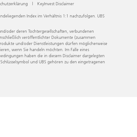
chutzerklärung
|
KeyInvest Disclaimer
undeliegenden Index im Verhältnis 1:1 nachzufolgen. UBS
und/oder deren Tochtergesellschaften, verbundenen
inschließlich veröffentlichter Dokumente (zusammen
 Produkte und/oder Dienstleistungen dürfen möglicherweise
ieren, wenn Sie handeln möchten. Im Falle eines
bedingungen haben die in diesem Disclaimer dargelegten
 Schlüsselsymbol und UBS gehören zu den eingetragenen