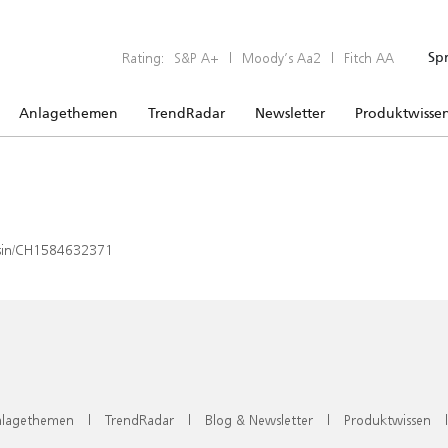
Rating:
S&P A+
|
Moody’s Aa2
|
Fitch AA
Sp
Anlagethemen
TrendRadar
Newsletter
Produktwisse
x/isin/CH1584632371
lagethemen
|
TrendRadar
|
Blog & Newsletter
|
Produktwissen
|