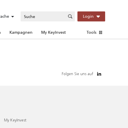
rache
Login
n
Kampagnen
My KeyInvest
Tools
Folgen Sie uns auf
My KeyInvest