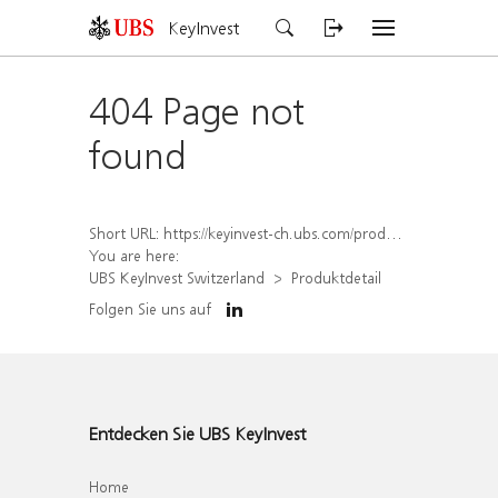
KeyInvest
404 Page not
found
Short URL:
https://keyinvest-ch.ubs.com/produkt/detail/index/isin/CH1584632496
You are here:
UBS KeyInvest Switzerland
Produktdetail
Folgen Sie uns auf
Entdecken Sie UBS KeyInvest
Home