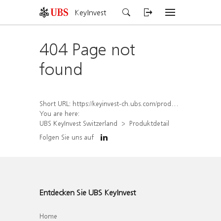
KeyInvest
404 Page not
found
Short URL:
https://keyinvest-ch.ubs.com/produkt/detail/index/isin/CH1584633718
You are here:
UBS KeyInvest Switzerland
Produktdetail
Folgen Sie uns auf
Entdecken Sie UBS KeyInvest
Home