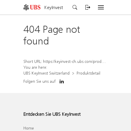
KeyInvest
404 Page not
found
Short URL:
https://keyinvest-ch.ubs.com/produkt/detail/index/isin/CH1584633809
You are here:
UBS KeyInvest Switzerland
Produktdetail
Folgen Sie uns auf
Entdecken Sie UBS KeyInvest
Home