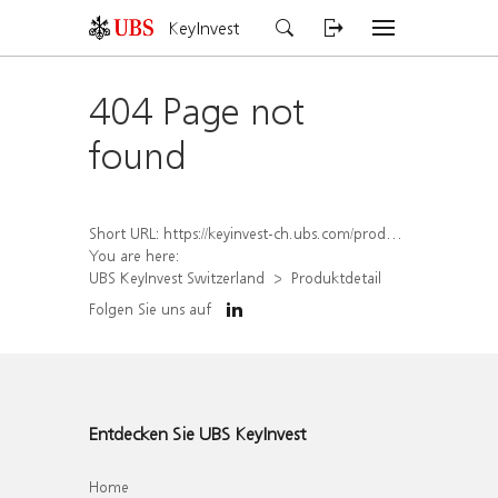
KeyInvest
404 Page not
found
Short URL:
https://keyinvest-ch.ubs.com/produkt/detail/index/isin/CH1584633924
You are here:
UBS KeyInvest Switzerland
Produktdetail
Folgen Sie uns auf
Entdecken Sie UBS KeyInvest
Home