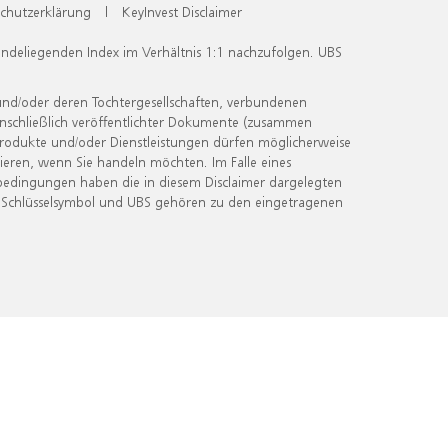
chutzerklärung
|
KeyInvest Disclaimer
undeliegenden Index im Verhältnis 1:1 nachzufolgen. UBS
und/oder deren Tochtergesellschaften, verbundenen
inschließlich veröffentlichter Dokumente (zusammen
 Produkte und/oder Dienstleistungen dürfen möglicherweise
ieren, wenn Sie handeln möchten. Im Falle eines
bedingungen haben die in diesem Disclaimer dargelegten
 Schlüsselsymbol und UBS gehören zu den eingetragenen