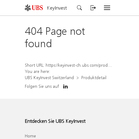
KeyInvest
404 Page not
found
Short URL:
https://keyinvest-ch.ubs.com/produkt/detail/index/isin/CH1584634120
You are here:
UBS KeyInvest Switzerland
Produktdetail
Folgen Sie uns auf
Entdecken Sie UBS KeyInvest
Home