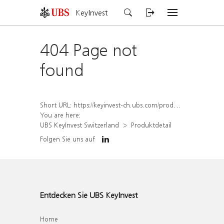
KeyInvest
404 Page not
found
Short URL:
https://keyinvest-ch.ubs.com/produkt/detail/index/isin/CH1584635580
You are here:
UBS KeyInvest Switzerland
Produktdetail
Folgen Sie uns auf
Entdecken Sie UBS KeyInvest
Home