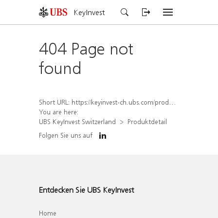
KeyInvest
404 Page not
found
Short URL:
https://keyinvest-ch.ubs.com/produkt/detail/index/isin/CH1584635853
You are here:
UBS KeyInvest Switzerland
Produktdetail
Folgen Sie uns auf
Entdecken Sie UBS KeyInvest
Home