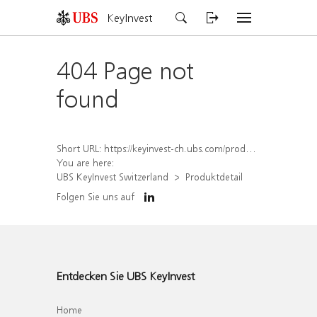
KeyInvest
404 Page not
found
Short URL:
https://keyinvest-ch.ubs.com/produkt/detail/index/isin/CH1584635887
You are here:
UBS KeyInvest Switzerland
Produktdetail
Folgen Sie uns auf
Entdecken Sie UBS KeyInvest
Home