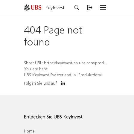
KeyInvest
404 Page not
found
Short URL:
https://keyinvest-ch.ubs.com/produkt/detail/index/isin/CH1584635937
You are here:
UBS KeyInvest Switzerland
Produktdetail
Folgen Sie uns auf
Entdecken Sie UBS KeyInvest
Home