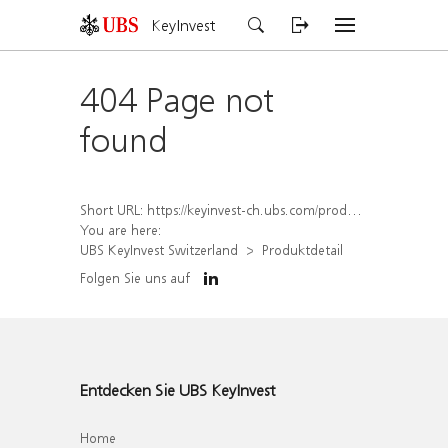
KeyInvest
404 Page not
found
Short URL:
https://keyinvest-ch.ubs.com/produkt/detail/index/isin/CH1584636034
You are here:
UBS KeyInvest Switzerland
Produktdetail
Folgen Sie uns auf
Entdecken Sie UBS KeyInvest
Home