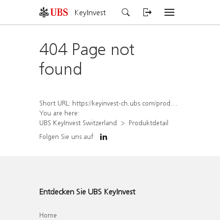
KeyInvest
404 Page not
found
Short URL:
https://keyinvest-ch.ubs.com/produkt/detail/index/isin/CH1584636083
You are here:
UBS KeyInvest Switzerland
Produktdetail
Folgen Sie uns auf
Entdecken Sie UBS KeyInvest
Home