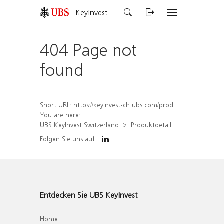
KeyInvest
404 Page not
found
Short URL:
https://keyinvest-ch.ubs.com/produkt/detail/index/isin/CH1584636513
You are here:
UBS KeyInvest Switzerland
Produktdetail
Folgen Sie uns auf
Entdecken Sie UBS KeyInvest
Home