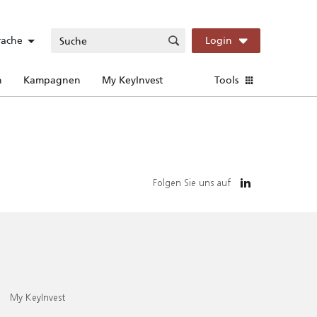
rache
Login
n
Kampagnen
My KeyInvest
Tools
Folgen Sie uns auf
My KeyInvest