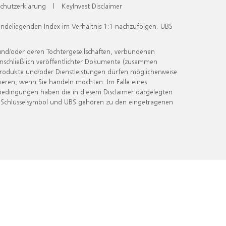
chutzerklärung
|
KeyInvest Disclaimer
undeliegenden Index im Verhältnis 1:1 nachzufolgen. UBS
und/oder deren Tochtergesellschaften, verbundenen
inschließlich veröffentlichter Dokumente (zusammen
 Produkte und/oder Dienstleistungen dürfen möglicherweise
ieren, wenn Sie handeln möchten. Im Falle eines
bedingungen haben die in diesem Disclaimer dargelegten
 Schlüsselsymbol und UBS gehören zu den eingetragenen