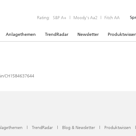
Rating:
S&P A+
|
Moody’s Aa2
|
Fitch AA
Sp
Anlagethemen
TrendRadar
Newsletter
Produktwisse
x/isin/CH1584637644
lagethemen
|
TrendRadar
|
Blog & Newsletter
|
Produktwissen
|