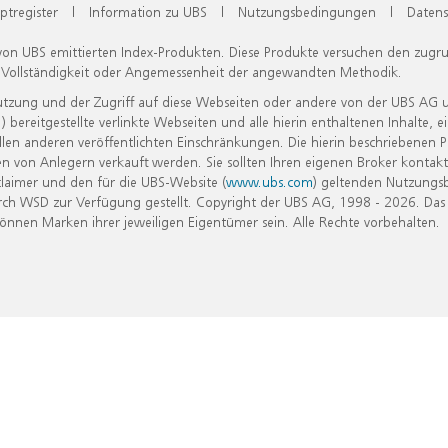
ptregister
|
Information zu UBS
|
Nutzungsbedingungen
|
Datens
 von UBS emittierten Index-Produkten. Diese Produkte versuchen den zugr
, Vollständigkeit oder Angemessenheit der angewandten Methodik.
Nutzung und der Zugriff auf diese Webseiten oder andere von der UBS AG 
eitgestellte verlinkte Webseiten und alle hierin enthaltenen Inhalte, e
allen anderen veröffentlichten Einschränkungen. Die hierin beschriebenen
n von Anlegern verkauft werden. Sie sollten Ihren eigenen Broker kontakt
laimer und den für die UBS-Website (
www.ubs.com
) geltenden Nutzungs
h WSD zur Verfügung gestellt. Copyright der UBS AG, 1998 - 2026. Das
nen Marken ihrer jeweiligen Eigentümer sein. Alle Rechte vorbehalten.