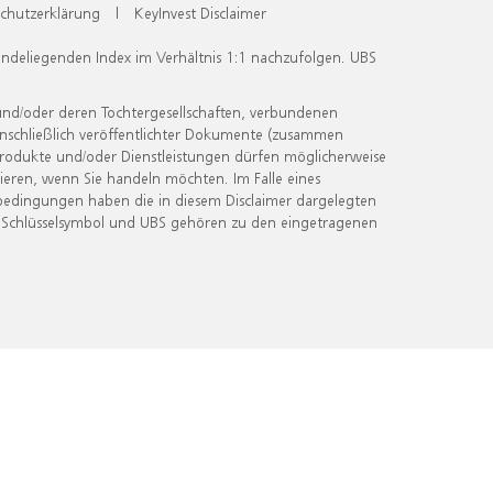
chutzerklärung
|
KeyInvest Disclaimer
undeliegenden Index im Verhältnis 1:1 nachzufolgen. UBS
und/oder deren Tochtergesellschaften, verbundenen
inschließlich veröffentlichter Dokumente (zusammen
 Produkte und/oder Dienstleistungen dürfen möglicherweise
ieren, wenn Sie handeln möchten. Im Falle eines
bedingungen haben die in diesem Disclaimer dargelegten
 Schlüsselsymbol und UBS gehören zu den eingetragenen