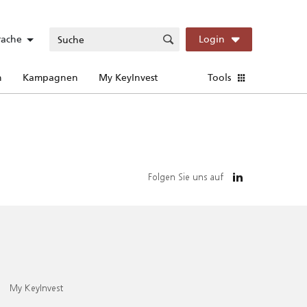
rache
Login
n
Kampagnen
My KeyInvest
Tools
Folgen Sie uns auf
My KeyInvest