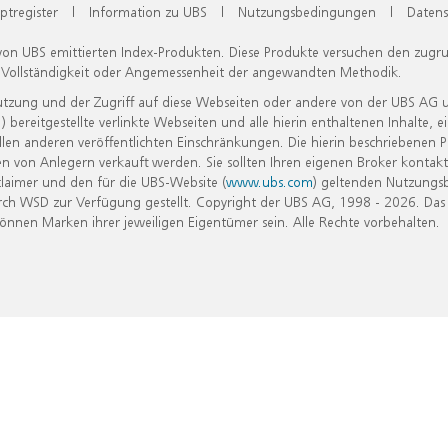
ptregister
|
Information zu UBS
|
Nutzungsbedingungen
|
Datens
 von UBS emittierten Index-Produkten. Diese Produkte versuchen den zugr
, Vollständigkeit oder Angemessenheit der angewandten Methodik.
Nutzung und der Zugriff auf diese Webseiten oder andere von der UBS AG 
eitgestellte verlinkte Webseiten und alle hierin enthaltenen Inhalte, e
allen anderen veröffentlichten Einschränkungen. Die hierin beschriebenen
n von Anlegern verkauft werden. Sie sollten Ihren eigenen Broker kontakt
laimer und den für die UBS-Website (
www.ubs.com
) geltenden Nutzungs
h WSD zur Verfügung gestellt. Copyright der UBS AG, 1998 - 2026. Das
nen Marken ihrer jeweiligen Eigentümer sein. Alle Rechte vorbehalten.