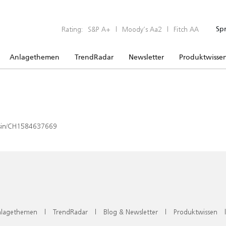
Rating:
S&P A+
|
Moody’s Aa2
|
Fitch AA
Sp
Anlagethemen
TrendRadar
Newsletter
Produktwisse
x/isin/CH1584637669
lagethemen
|
TrendRadar
|
Blog & Newsletter
|
Produktwissen
|