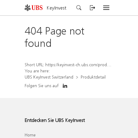
KeyInvest
404 Page not
found
Short URL:
https://keyinvest-ch.ubs.com/produkt/detail/index/isin/CH1584637685
You are here:
UBS KeyInvest Switzerland
Produktdetail
Folgen Sie uns auf
Entdecken Sie UBS KeyInvest
Home