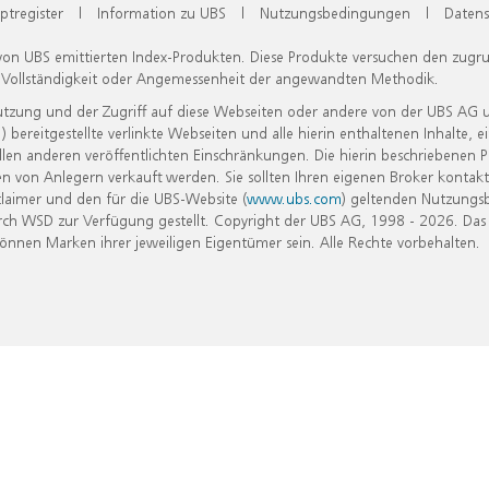
ptregister
|
Information zu UBS
|
Nutzungsbedingungen
|
Datens
 von UBS emittierten Index-Produkten. Diese Produkte versuchen den zugr
, Vollständigkeit oder Angemessenheit der angewandten Methodik.
Nutzung und der Zugriff auf diese Webseiten oder andere von der UBS AG 
eitgestellte verlinkte Webseiten und alle hierin enthaltenen Inhalte, e
allen anderen veröffentlichten Einschränkungen. Die hierin beschriebenen
n von Anlegern verkauft werden. Sie sollten Ihren eigenen Broker kontakt
laimer und den für die UBS-Website (
www.ubs.com
) geltenden Nutzungs
h WSD zur Verfügung gestellt. Copyright der UBS AG, 1998 - 2026. Das
nen Marken ihrer jeweiligen Eigentümer sein. Alle Rechte vorbehalten.