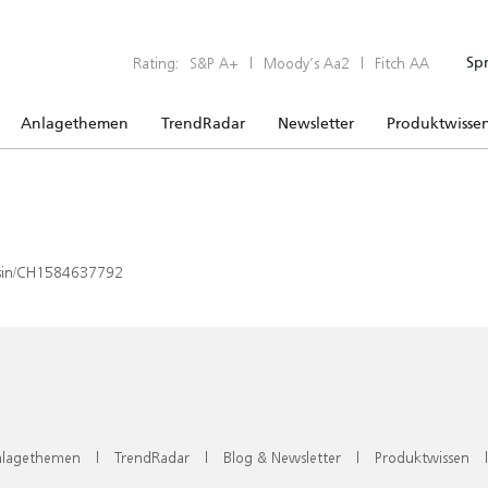
Rating:
S&P A+
|
Moody’s Aa2
|
Fitch AA
Sp
Anlagethemen
TrendRadar
Newsletter
Produktwisse
x/isin/CH1584637792
lagethemen
|
TrendRadar
|
Blog & Newsletter
|
Produktwissen
|