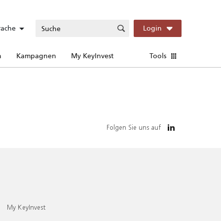
rache
Login
n
Kampagnen
My KeyInvest
Tools
Folgen Sie uns auf
My KeyInvest