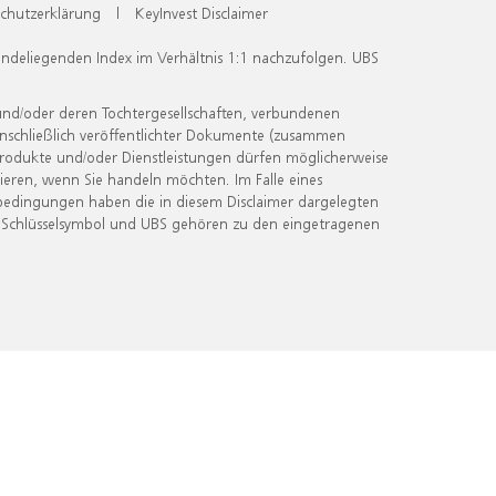
chutzerklärung
|
KeyInvest Disclaimer
undeliegenden Index im Verhältnis 1:1 nachzufolgen. UBS
und/oder deren Tochtergesellschaften, verbundenen
inschließlich veröffentlichter Dokumente (zusammen
 Produkte und/oder Dienstleistungen dürfen möglicherweise
ieren, wenn Sie handeln möchten. Im Falle eines
bedingungen haben die in diesem Disclaimer dargelegten
 Schlüsselsymbol und UBS gehören zu den eingetragenen