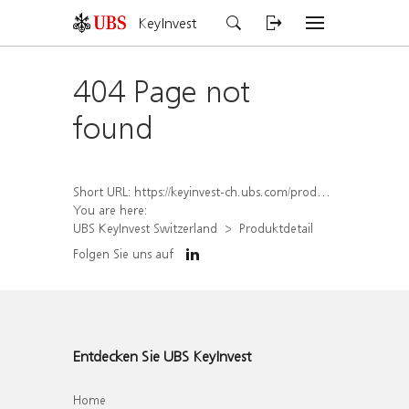
KeyInvest
404 Page not
found
Short URL:
https://keyinvest-ch.ubs.com/produkt/detail/index/isin/CH1584638113
You are here:
UBS KeyInvest Switzerland
Produktdetail
Folgen Sie uns auf
Entdecken Sie UBS KeyInvest
Home