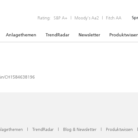
Rating:
S&P A+
|
Moody’s Aa2
|
Fitch AA
Sp
Anlagethemen
TrendRadar
Newsletter
Produktwisse
x/isin/CH1584638196
lagethemen
|
TrendRadar
|
Blog & Newsletter
|
Produktwissen
|