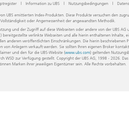
ptregister
|
Information zu UBS
|
Nutzungsbedingungen
|
Datens
 von UBS emittierten Index-Produkten. Diese Produkte versuchen den zugr
, Vollständigkeit oder Angemessenheit der angewandten Methodik.
Nutzung und der Zugriff auf diese Webseiten oder andere von der UBS AG 
eitgestellte verlinkte Webseiten und alle hierin enthaltenen Inhalte, e
allen anderen veröffentlichten Einschränkungen. Die hierin beschriebenen
n von Anlegern verkauft werden. Sie sollten Ihren eigenen Broker kontakt
laimer und den für die UBS-Website (
www.ubs.com
) geltenden Nutzungs
h WSD zur Verfügung gestellt. Copyright der UBS AG, 1998 - 2026. Das
nen Marken ihrer jeweiligen Eigentümer sein. Alle Rechte vorbehalten.