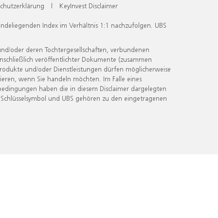
chutzerklärung
|
KeyInvest Disclaimer
undeliegenden Index im Verhältnis 1:1 nachzufolgen. UBS
und/oder deren Tochtergesellschaften, verbundenen
inschließlich veröffentlichter Dokumente (zusammen
 Produkte und/oder Dienstleistungen dürfen möglicherweise
ieren, wenn Sie handeln möchten. Im Falle eines
bedingungen haben die in diesem Disclaimer dargelegten
 Schlüsselsymbol und UBS gehören zu den eingetragenen