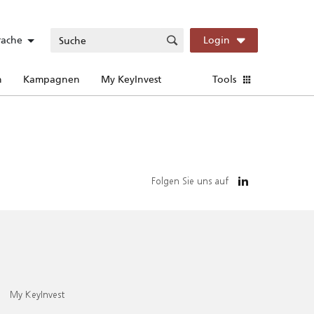
rache
Login
n
Kampagnen
My KeyInvest
Tools
Folgen Sie uns auf
My KeyInvest