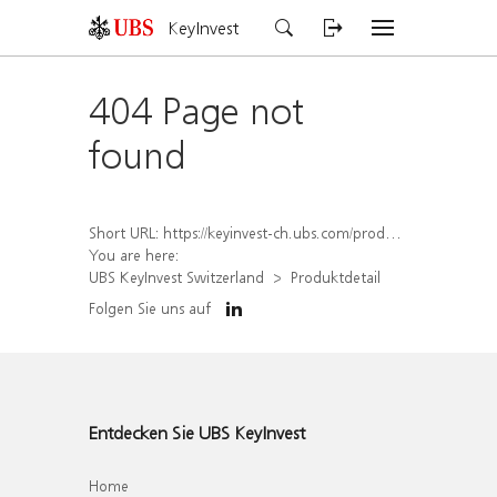
KeyInvest
404 Page not
found
Short URL:
https://keyinvest-ch.ubs.com/produkt/detail/index/isin/CH1584638212
You are here:
UBS KeyInvest Switzerland
Produktdetail
Folgen Sie uns auf
Entdecken Sie UBS KeyInvest
Home