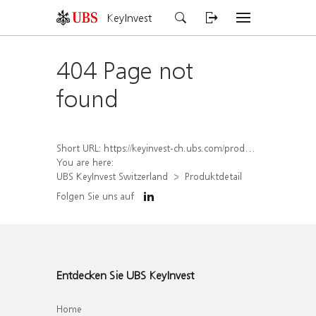
KeyInvest
404 Page not
found
Short URL:
https://keyinvest-ch.ubs.com/produkt/detail/index/isin/CH1584638550
You are here:
UBS KeyInvest Switzerland
Produktdetail
Folgen Sie uns auf
Entdecken Sie UBS KeyInvest
Home